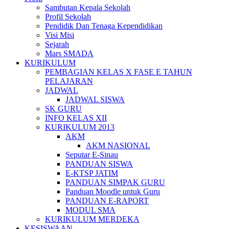
Sambutan Kepala Sekolah
Profil Sekolah
Pendidik Dan Tenaga Kependidikan
Visi Misi
Sejarah
Mars SMADA
KURIKULUM
PEMBAGIAN KELAS X FASE E TAHUN
PELAJARAN
JADWAL
JADWAL SISWA
SK GURU
INFO KELAS XII
KURIKULUM 2013
AKM
AKM NASIONAL
Seputar E-Sinau
PANDUAN SISWA
E-KTSP JATIM
PANDUAN SIMPAK GURU
Panduan Moodle untuk Guru
PANDUAN E-RAPORT
MODUL SMA
KURIKULUM MERDEKA
KESISWAAN