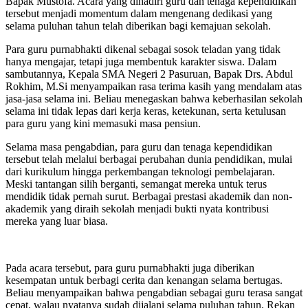
Bapak Mustofa. Acara yang dihadiri guru dan tenaga kependidikan
tersebut menjadi momentum dalam mengenang dedikasi yang
selama puluhan tahun telah diberikan bagi kemajuan sekolah.
Para guru purnabhakti dikenal sebagai sosok teladan yang tidak
hanya mengajar, tetapi juga membentuk karakter siswa. Dalam
sambutannya, Kepala SMA Negeri 2 Pasuruan, Bapak Drs. Abdul
Rokhim, M.Si menyampaikan rasa terima kasih yang mendalam atas
jasa-jasa selama ini. Beliau menegaskan bahwa keberhasilan sekolah
selama ini tidak lepas dari kerja keras, ketekunan, serta ketulusan
para guru yang kini memasuki masa pensiun.
Selama masa pengabdian, para guru dan tenaga kependidikan
tersebut telah melalui berbagai perubahan dunia pendidikan, mulai
dari kurikulum hingga perkembangan teknologi pembelajaran.
Meski tantangan silih berganti, semangat mereka untuk terus
mendidik tidak pernah surut. Berbagai prestasi akademik dan non-
akademik yang diraih sekolah menjadi bukti nyata kontribusi
mereka yang luar biasa.
Pada acara tersebut, para guru purnabhakti juga diberikan
kesempatan untuk berbagi cerita dan kenangan selama bertugas.
Beliau menyampaikan bahwa pengabdian sebagai guru terasa sangat
cepat, walau nyatanya sudah dijalani selama puluhan tahun. Rekan