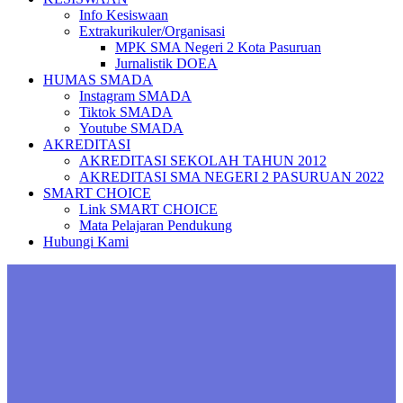
Info Kesiswaan
Extrakurikuler/Organisasi
MPK SMA Negeri 2 Kota Pasuruan
Jurnalistik DOEA
HUMAS SMADA
Instagram SMADA
Tiktok SMADA
Youtube SMADA
AKREDITASI
AKREDITASI SEKOLAH TAHUN 2012
AKREDITASI SMA NEGERI 2 PASURUAN 2022
SMART CHOICE
Link SMART CHOICE
Mata Pelajaran Pendukung
Hubungi Kami