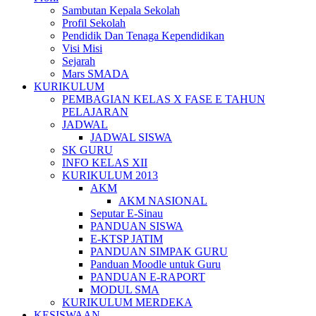
Sambutan Kepala Sekolah
Profil Sekolah
Pendidik Dan Tenaga Kependidikan
Visi Misi
Sejarah
Mars SMADA
KURIKULUM
PEMBAGIAN KELAS X FASE E TAHUN
PELAJARAN
JADWAL
JADWAL SISWA
SK GURU
INFO KELAS XII
KURIKULUM 2013
AKM
AKM NASIONAL
Seputar E-Sinau
PANDUAN SISWA
E-KTSP JATIM
PANDUAN SIMPAK GURU
Panduan Moodle untuk Guru
PANDUAN E-RAPORT
MODUL SMA
KURIKULUM MERDEKA
KESISWAAN