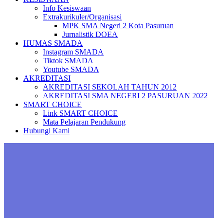
Info Kesiswaan
Extrakurikuler/Organisasi
MPK SMA Negeri 2 Kota Pasuruan
Jurnalistik DOEA
HUMAS SMADA
Instagram SMADA
Tiktok SMADA
Youtube SMADA
AKREDITASI
AKREDITASI SEKOLAH TAHUN 2012
AKREDITASI SMA NEGERI 2 PASURUAN 2022
SMART CHOICE
Link SMART CHOICE
Mata Pelajaran Pendukung
Hubungi Kami