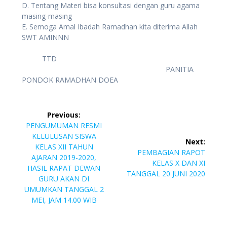
D. Tentang Materi bisa konsultasi dengan guru agama
masing-masing
E. Semoga Amal Ibadah Ramadhan kita diterima Allah
SWT AMINNN
TTD
PANITIA
PONDOK RAMADHAN DOEA
Post
Previous:
navigation
Previous
PENGUMUMAN RESMI
post:
KELULUSAN SISWA
Next:
KELAS XII TAHUN
Next
PEMBAGIAN RAPOT
AJARAN 2019-2020,
post:
KELAS X DAN XI
HASIL RAPAT DEWAN
TANGGAL 20 JUNI 2020
GURU AKAN DI
UMUMKAN TANGGAL 2
MEI, JAM 14.00 WIB