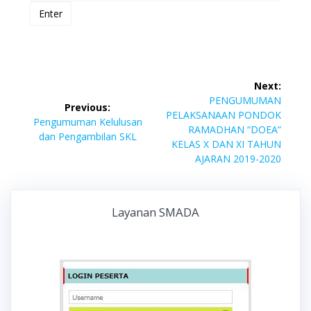
Post
Next:
navigation
Next
PENGUMUMAN
Previous:
post:
PELAKSANAAN PONDOK
Previous
Pengumuman Kelulusan
RAMADHAN “DOEA”
post:
dan Pengambilan SKL
KELAS X DAN XI TAHUN
AJARAN 2019-2020
Layanan SMADA