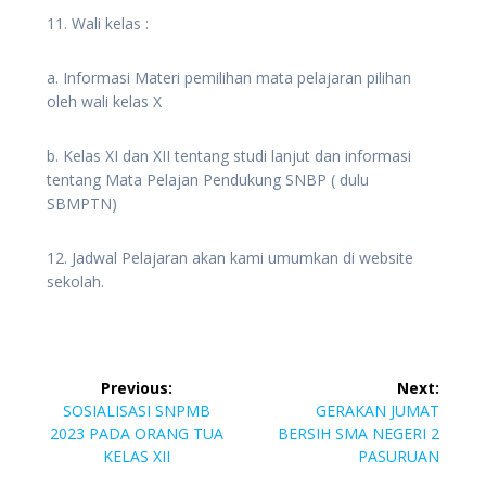
11. Wali kelas :
a. Informasi Materi pemilihan mata pelajaran pilihan
oleh wali kelas X
b. Kelas XI dan XII tentang studi lanjut dan informasi
tentang Mata Pelajan Pendukung SNBP ( dulu
SBMPTN)
12. Jadwal Pelajaran akan kami umumkan di website
sekolah.
Post
Previous:
Next:
navigation
Previous
Next
SOSIALISASI SNPMB
GERAKAN JUMAT
post:
post:
2023 PADA ORANG TUA
BERSIH SMA NEGERI 2
KELAS XII
PASURUAN