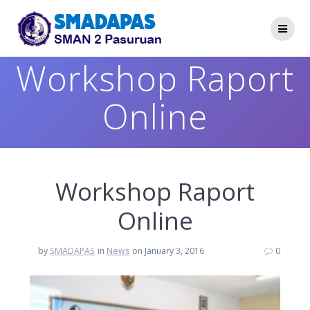
Skip
to
content
Workshop Raport
Online
Workshop Raport
Online
by
SMADAPAS
in
News
on January 3, 2016
0