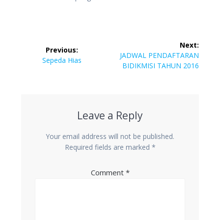
Post
Next:
Previous:
navigation
Next
JADWAL PENDAFTARAN
Previous
Sepeda Hias
post:
BIDIKMISI TAHUN 2016
post:
Leave a Reply
Your email address will not be published.
Required fields are marked
*
Comment
*