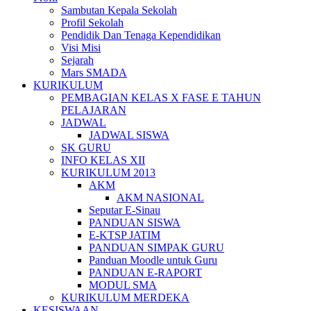
Sambutan Kepala Sekolah
Profil Sekolah
Pendidik Dan Tenaga Kependidikan
Visi Misi
Sejarah
Mars SMADA
KURIKULUM
PEMBAGIAN KELAS X FASE E TAHUN
PELAJARAN
JADWAL
JADWAL SISWA
SK GURU
INFO KELAS XII
KURIKULUM 2013
AKM
AKM NASIONAL
Seputar E-Sinau
PANDUAN SISWA
E-KTSP JATIM
PANDUAN SIMPAK GURU
Panduan Moodle untuk Guru
PANDUAN E-RAPORT
MODUL SMA
KURIKULUM MERDEKA
KESISWAAN