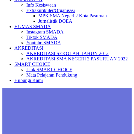
Info Kesiswaan
Extrakurikuler/Organisasi
MPK SMA Negeri 2 Kota Pasuruan
Jurnalistik DOEA
HUMAS SMADA
Instagram SMADA
Tiktok SMADA
Youtube SMADA
AKREDITASI
AKREDITASI SEKOLAH TAHUN 2012
AKREDITASI SMA NEGERI 2 PASURUAN 2022
SMART CHOICE
Link SMART CHOICE
Mata Pelajaran Pendukung
Hubungi Kami