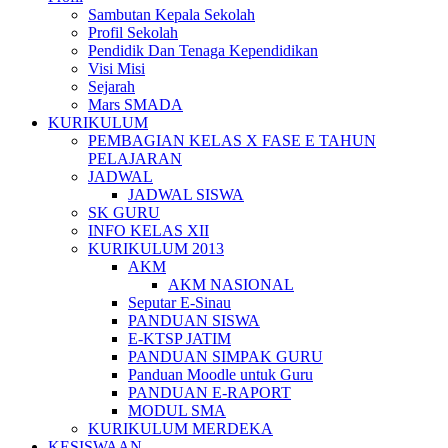
Sambutan Kepala Sekolah
Profil Sekolah
Pendidik Dan Tenaga Kependidikan
Visi Misi
Sejarah
Mars SMADA
KURIKULUM
PEMBAGIAN KELAS X FASE E TAHUN
PELAJARAN
JADWAL
JADWAL SISWA
SK GURU
INFO KELAS XII
KURIKULUM 2013
AKM
AKM NASIONAL
Seputar E-Sinau
PANDUAN SISWA
E-KTSP JATIM
PANDUAN SIMPAK GURU
Panduan Moodle untuk Guru
PANDUAN E-RAPORT
MODUL SMA
KURIKULUM MERDEKA
KESISWAAN