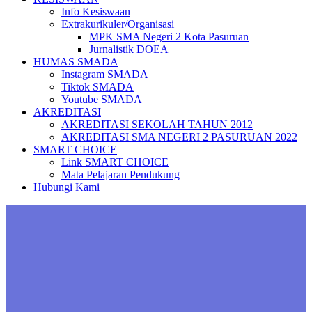
Info Kesiswaan
Extrakurikuler/Organisasi
MPK SMA Negeri 2 Kota Pasuruan
Jurnalistik DOEA
HUMAS SMADA
Instagram SMADA
Tiktok SMADA
Youtube SMADA
AKREDITASI
AKREDITASI SEKOLAH TAHUN 2012
AKREDITASI SMA NEGERI 2 PASURUAN 2022
SMART CHOICE
Link SMART CHOICE
Mata Pelajaran Pendukung
Hubungi Kami