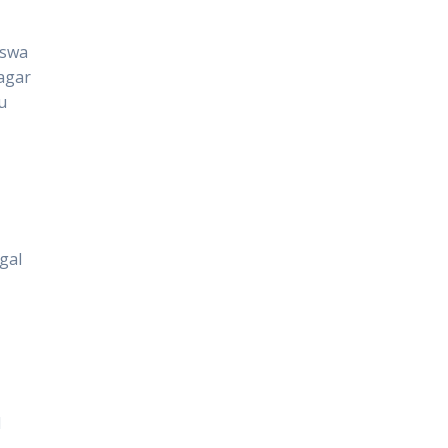
iswa
agar
u
gal
l