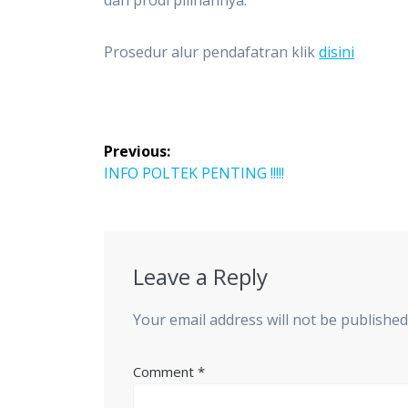
dan prodi pilihannya.
Prosedur alur pendafatran klik
disini
Post
Previous:
navigation
Previous
INFO POLTEK PENTING !!!!!
post:
Leave a Reply
Your email address will not be published
Comment
*