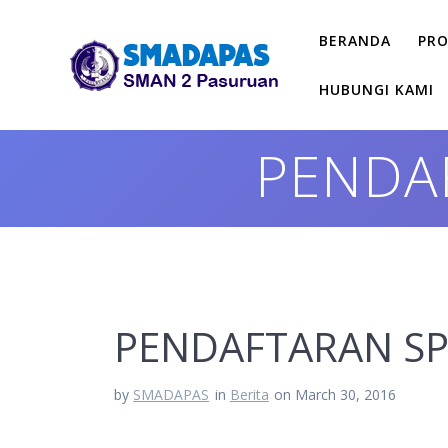
Skip
to
BERANDA
PRO
content
HUBUNGI KAMI
PENDA
PENDAFTARAN SP
by
SMADAPAS
in
Berita
on March 30, 2016