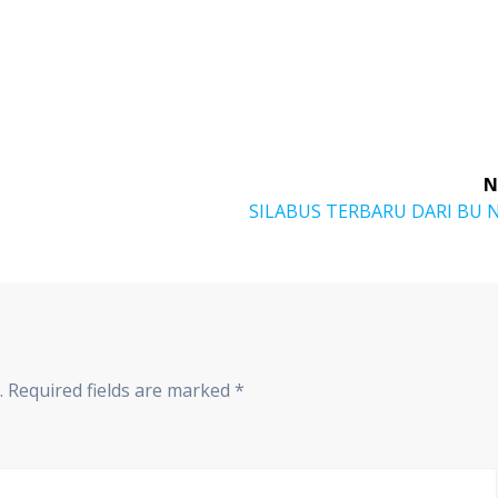
N
Next
SILABUS TERBARU DARI BU 
post:
.
Required fields are marked
*