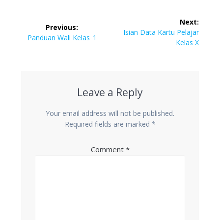
Post
Next:
Previous:
navigation
Next
Isian Data Kartu Pelajar
Previous
Panduan Wali Kelas_1
post:
Kelas X
post:
Leave a Reply
Your email address will not be published.
Required fields are marked
*
Comment
*