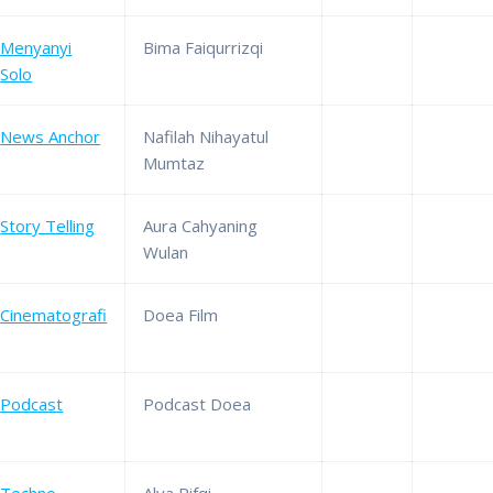
Menyanyi
Bima Faiqurrizqi
Solo
News Anchor
Nafilah Nihayatul
Mumtaz
Story Telling
Aura Cahyaning
Wulan
Cinematografi
Doea Film
Podcast
Podcast Doea
Techno
Alya Rifqi