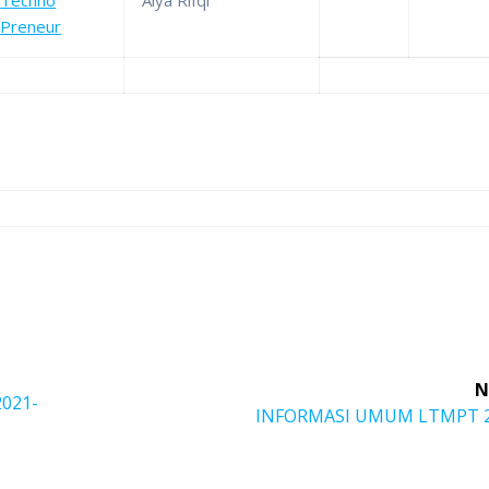
Preneur
N
2021-
Next
INFORMASI UMUM LTMPT 
post: