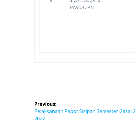
PASURUAN
Post
Previous:
navigation
Previous
Pelaksanaan Rapot Sisipan Semester Gasal 
post:
2022