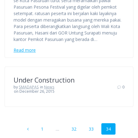
se-Kota Pasuruan turut serta meramaikan pawai
Pasuruan Pesona Festival yang digelar oleh pemkot
setempat. ratusan peserta ini berjalan kaki layaknya
model dengan meragakan busana yang mereka pakai.
Para peserta diberangkatkan langsung oleh Wali Kota
Pasuruan, Hasani dari GOR Untung Surapati menuju
kantor Pemkot Pasuruan yang berada di…
Read more
Under Construction
by
SMADAPAS
in
News
0
on December 26, 2015
Posts
Page
Page
Page
Page
1
…
32
33
34
navigation