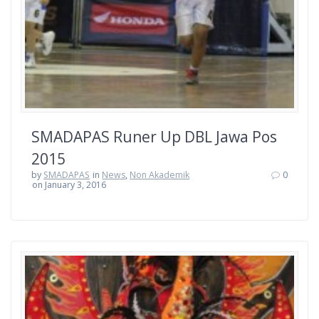
SMADAPAS Runer Up DBL Jawa Pos
2015
by
SMADAPAS
in
News
,
Non Akademik
0
on January 3, 2016