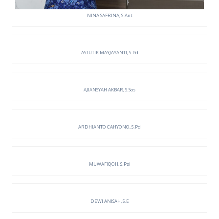
NINA SAFRINA, S.Ant
ASTUTIK MAYJAYANTI, S.Pd
AJIANSYAH AKBAR, S.Sos
ARDHIANTO CAHYONO, S.Pd
MUWAFIQOH, S.Psi
DEWI ANISAH, S.E