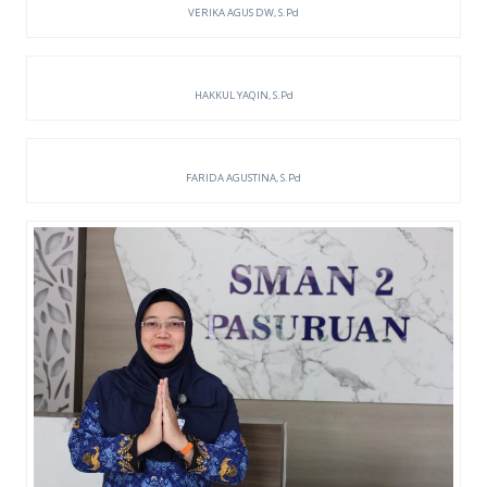
VERIKA AGUS DW, S.Pd
HAKKUL YAQIN, S.Pd
FARIDA AGUSTINA, S.Pd