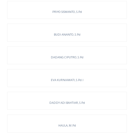
PRIYO SISWANTO, S.Pd
BUDI ANANTO, S.Pd
DADANG CIPUTRO, S.Pd
EVA KURNIAWATI, S.Pd.I
DADDY ADI BAHTIAR, S.Pd
HAULA, M.Pd