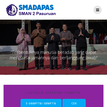
Skip
to
content
“Terbentuknya manusia beradab yang dapat
menguasai jamannya dan bertanggung jawab“
LAPORAN DITERIMA SNMPTN
E-SNMPTN/ SBMPTN
CEK