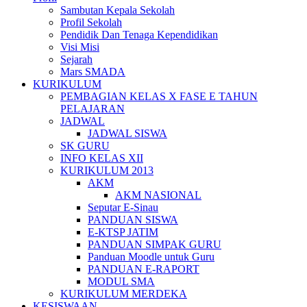
Sambutan Kepala Sekolah
Profil Sekolah
Pendidik Dan Tenaga Kependidikan
Visi Misi
Sejarah
Mars SMADA
KURIKULUM
PEMBAGIAN KELAS X FASE E TAHUN
PELAJARAN
JADWAL
JADWAL SISWA
SK GURU
INFO KELAS XII
KURIKULUM 2013
AKM
AKM NASIONAL
Seputar E-Sinau
PANDUAN SISWA
E-KTSP JATIM
PANDUAN SIMPAK GURU
Panduan Moodle untuk Guru
PANDUAN E-RAPORT
MODUL SMA
KURIKULUM MERDEKA
KESISWAAN