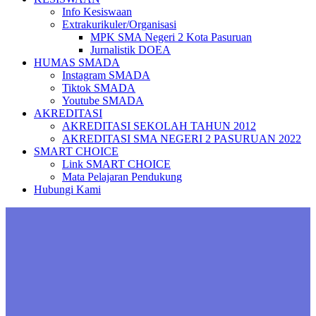
Info Kesiswaan
Extrakurikuler/Organisasi
MPK SMA Negeri 2 Kota Pasuruan
Jurnalistik DOEA
HUMAS SMADA
Instagram SMADA
Tiktok SMADA
Youtube SMADA
AKREDITASI
AKREDITASI SEKOLAH TAHUN 2012
AKREDITASI SMA NEGERI 2 PASURUAN 2022
SMART CHOICE
Link SMART CHOICE
Mata Pelajaran Pendukung
Hubungi Kami